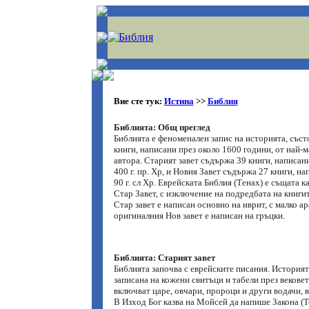
Вие сте тук:
Истина
>>
Библия
Библията: Общ преглед
Библията е феноменален запис на историята, съст
книги, написани през около 1600 години, от най-м
автора. Старият завет съдържа 39 книги, написани
400 г. пр. Хр, и Новия Завет съдържа 27 книги, на
90 г. сл Хр. Еврейската Библия (Тенах) е същата 
Стар Завет, с изключение на подредбата на книги
Стар завет е написан основно на иврит, с малко ар
оригиналния Нов завет е написан на гръцки.
Библията: Старият завет
Библията започва с еврейските писания. Историят
записана на кожени свитъци и табели през вековет
включват царе, овчари, пророци и други водачи, 
В Изход Бог казва на Мойсей да напише Закона (То