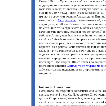
Около 450 г. пр.Хр. всички еврейски писания са б
подредени от съветите на равини, които след тов
комплект като вдъхновената и свещена власт на Б
още през 250 г. пр.Хр., еврейската Библия (Тенах)
гръцки от еврейски учени в Александрия, Египет.
известен като
Септуагинта
, което означава 70, и 
традицията, че 70 или 72 мъже съставят екипа от 
момент книгите на еврейската Библия са подреден
включително история, поезия и пророчество. През 
събора в Ямния, еврейските старейшини установя
еврейски библейски канон. Въпреки че еврейските
преписвани на ръка, те са изключително точни коп
Евреите имат феноменална система на книжниците
сложни и ритуални методи за отчитане на букви, 
за да са сигурни, че не правят грешки при препис
писмената традиция се запазва до изобретяването
преса през 1455 година. Що се отнася до точност
последните открити
Свитъците от Мъртво море
с
забележителната надеждност на старозаветните т
годините.
Библията: Новият завет
След около 400 години на библейско мълчание, Ис
сцената около 4 г. сл. Хр. През цялото Си обучени
цитира Стария завет, заявявайки, че не е дошъл д
еврейските писания, но да ги изпълни. В Лука 24:
учениците Си: "Всички неща трябва да бъдат изп