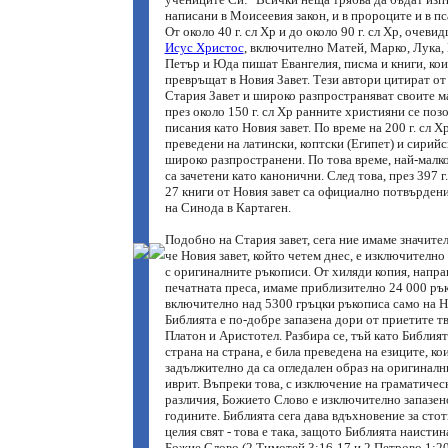
написани в Моисеевия закон, и в пророците и в пса
От около 40 г. сл Хр и до около 90 г. сл Хр, очеви
Исус Христос
, включително Матей, Марко, Лука, 
Петър и Юда пишат Евангелия, писма и книги, кои
превръщат в Новия Завет. Тези автори цитират от
Стария Завет и широко разпространяват своите ма
през около 150 г. сл Хр ранните християни се поз
писания като Новия завет. По време на 200 г. сл Х
преведени на латински, коптски (Египет) и сирийс
широко разпространени. По това време, най-малко
са зачетени като канонични. След това, през 397 г
27 книги от Новия завет са официално потвърден
на Синода в Картаген.
Подобно на Стария завет, сега ние имаме значител
че Новия завет, който четем днес, е изключително
с оригиналните ръкописи. От хиляди копия, напра
печатната преса, имаме приблизително 24 000 ръ
включително над 5300 гръцки ръкописа само на Но
Библията е по-добре запазена дори от приетите т
Платон и Аристотел. Разбира се, тъй като Библият
страна на страна, е била преведена на езиците, кои
задължително да са огледален образ на оригиналн
иврит. Въпреки това, с изключение на граматичес
различия, Божието Слово е изключително запазен
годините. Библията сега дава вдъхновение за сто
целия свят - това е така, защото Библията наисти
Божие Слово (2 Тимотей 3:16-17 и 2 Петрово 1:20