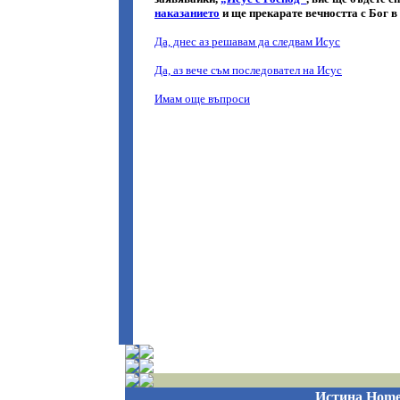
Истина
Hom