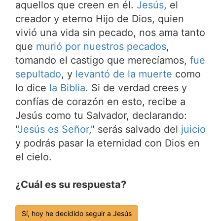
aquellos que creen en él.
Jesús
, el
creador y eterno Hijo de Dios, quien
vivió una vida sin pecado, nos ama tanto
que
murió por nuestros pecados
,
tomando el castigo que merecíamos,
fue
sepultado
, y
levantó de la muerte
como
lo dice
la Biblia
. Si de verdad crees y
confías de corazón en esto, recibe a
Jesús como tu Salvador, declarando:
"
Jesús es Señor
," serás salvado del
juicio
y podrás pasar la eternidad con Dios en
el cielo.
¿Cuál es su respuesta?
Sí, hoy he decidido seguir a Jesús