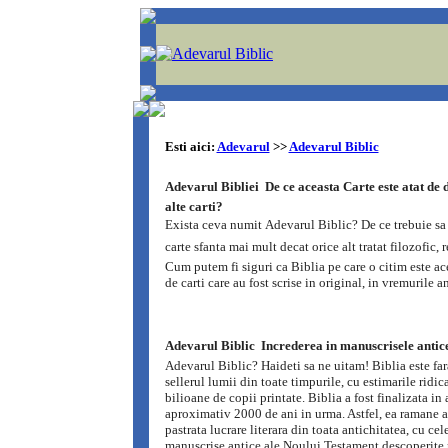
Esti aici:
Adevarul
>>
Adevarul Biblic
Adevarul Bibliei  De ce aceasta Carte este atat de d
alte carti?
Exista ceva numit Adevarul Biblic? De ce trebuie s
carte sfanta mai mult decat orice alt tratat filozofic, r
Cum putem fi siguri ca Biblia pe care o citim este ac
de carti care au fost scrise in original, in vremurile a
Adevarul Biblic  Increderea in manuscrisele antic
Adevarul Biblic? Haideti sa ne uitam! Biblia este far
sellerul lumii din toate timpurile, cu estimarile ridic
bilioane de copii printate. Biblia a fost finalizata in
aproximativ 2000 de ani in urma. Astfel, ea ramane a
pastrata lucrare literara din toata antichitatea, cu ce
manuscrise antice ale Noului Testament descoperite