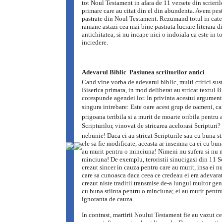
tot Noul Testament in afara de 11 versete din scrierile
primare care au citat din el din abundenta. Avem pes
pastrate din Noul Testament. Rezumand totul in cate
ramane astazi cea mai bine pastrata lucrare literara d
antichitatea, si nu incape nici o indoiala ca este in 
incredere.
Adevarul Biblic  Pasiunea scriitorilor antici
Cand vine vorba de adevarul biblic, multi critici sust
Biserica primara, in mod deliberat au stricat textul B
corespunde agendei lor. In privinta acestui argument
singura intrebare: Este oare acest grup de oameni, car
prigoana teribila si a murit de moarte oribila pentru 
Scripturilor, vinovat de stricarea acelorasi Scripturi?
nebunie! Daca ei au stricat Scripturile sau cu buna st
ele sa fie modificate, aceasta ar insemna ca ei cu buna
au murit pentru o minciuna! Nimeni nu sufera si nu 
minciuna! De exemplu, teroristii sinucigasi din 11 S
crezut sincer in cauza pentru care au murit, insa ei nu
care sa cunoasca daca ceea ce credeau ei era adevarat
crezut niste traditii transmise de-a lungul multor gen
cu buna stiinta pentru o minciuna; ei au murit pentr
ignoranta de cauza.
In contrast, martirii Noului Testament fie au vazut ce