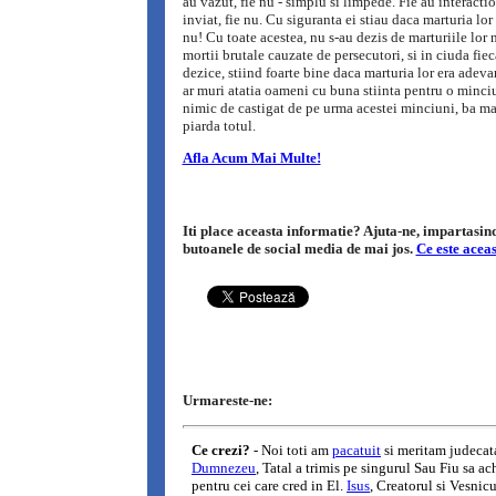
au vazut, fie nu - simplu si limpede. Fie au interacti
inviat, fie nu. Cu siguranta ei stiau daca marturia lor
nu! Cu toate acestea, nu s-au dezis de marturiile lor n
mortii brutale cauzate de persecutori, si in ciuda fiec
dezice, stiind foarte bine daca marturia lor era adevar
ar muri atatia oameni cu buna stiinta pentru o minc
nimic de castigat de pe urma acestei minciuni, ba ma
piarda totul.
Afla Acum Mai Multe!
Iti place aceasta informatie? Ajuta-ne, impartasind-
butoanele de social media de mai jos.
Ce este acea
Urmareste-ne: