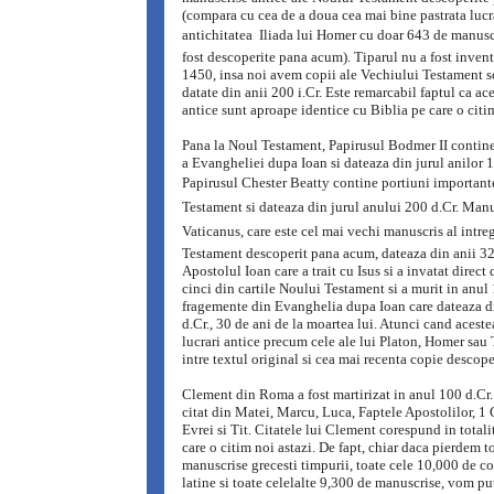
(compara cu cea de a doua cea mai bine pastrata lucra
antichitatea  Iliada lui Homer cu doar 643 de manusc
fost descoperite pana acum). Tiparul nu a fost invent
1450, insa noi avem copii ale Vechiului Testament s
datate din anii 200 i.Cr. Este remarcabil faptul ca ac
antice sunt aproape identice cu Biblia pe care o citim
Pana la Noul Testament, Papirusul Bodmer II contine
a Evangheliei dupa Ioan si dateaza din jurul anilor 
Papirusul Chester Beatty contine portiuni important
Testament si dateaza din jurul anului 200 d.Cr. Man
Vaticanus, care este cel mai vechi manuscris al intr
Testament descoperit pana acum, dateaza din anii 32
Apostolul Ioan care a trait cu Isus si a invatat direct d
cinci din cartile Noului Testament si a murit in anul
fragemente din Evanghelia dupa Ioan care dateaza d
d.Cr., 30 de ani de la moartea lui. Atunci cand acest
lucrari antice precum cele ale lui Platon, Homer sau T
intre textul original si cea mai recenta copie descope
Clement din Roma a fost martirizat in anul 100 d.Cr. I
citat din Matei, Marcu, Luca, Faptele Apostolilor, 1 C
Evrei si Tit. Citatele lui Clement corespund in totali
care o citim noi astazi. De fapt, chiar daca pierdem t
manuscrise grecesti timpurii, toate cele 10,000 de co
latine si toate celelalte 9,300 de manuscrise, vom pu