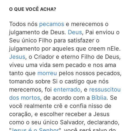
O QUE VOCÊ ACHA?
Todos nós
pecamos
e merecemos o
julgamento de Deus.
Deus
, Pai enviou o
Seu único Filho para satisfazer o
julgamento por aqueles que creem nEle.
Jesus
, o Criador e eterno Filho de Deus,
viveu uma vida sem pecado e nos ama
tanto que
morreu
pelos nossos pecados,
tomando sobre Si o castigo que nós
merecemos, foi
enterrado
, e
ressuscitou
dos mortos
, de acordo com a
Bíblia
. Se
você realmente crê e confia nisso de
coração, e escolher receber a Jesus
como o seu único Salvador, declarando,
"
Jesus é o Senhor
", você será salvo do