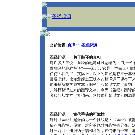
当前位置:
真理
>>
圣经起源
圣经起源――关于翻译的真相
对许多人来说，圣经的起源可以总结为：“对一个
做翻译的纯粹翻译”――因此，它是一本毫无可靠
任何关联的书。实际上，以上的陈述是存在于基
普遍误解。比如詹姆士王版本的翻译源于保存下
伯来马所拉学派文本（旧约）和希腊文本（新约
头解释翻译过来的翻译文本。今天《圣经》翻译
者如何从文本（希伯来、阿拉伯和希腊文）的源
圣经起源――古代手稿的可靠性
针对《圣经》起源的另一个挑战是：《圣经》被
稿的可靠性。显然，对它的绝对可靠性有分布广
过一万四千册旧约手稿和片断，它们来自中东、