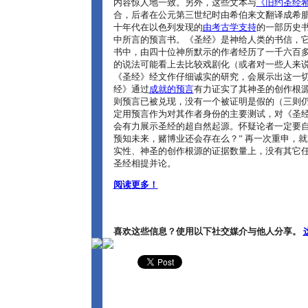
内容惊人地一致。另外，这些文本与
《旧约圣经
合，后者在公元第三世纪时由希伯来文翻译成希
十年代在以色列发现的
由考古学支持
的一部历史
中所言的预言书。《圣经》是神给人类的书信，
书中，由四十位神所默示的作者经历了一千六百
的说法可能看上去比较戏剧化（或者对一些人来
《圣经》经文作仔细诚实的研究，会展示出这一
经》通过
成就的预言
有力证实了其神圣的创作根源
则预言已被兑现，没有一个被证明是假的（三则
定用预言作为对其作者身份的主要测试，对《圣
会有力展示圣经的超自然起源。怀疑论者一定要自
预知未来，赌博业还会存在么？” 再一次重申，
实性、神圣的创作根源的证据数量上，没有其它
圣经相提并论。
阅读更多！
喜欢这些信息？使用以下社交媒介与他人分享。