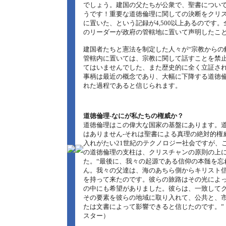
でしょう。建国の父たちが公衆で、聖書につい
うです！重要な道徳倫理に関しての決断をクリ
に置いた、という記録が4,500以上あるのです
のリーダーが政府の管轄地に置いて声明したこ
建国者たちと憲法を制定した人々が“宗教からの
管轄内に置いては、宗教に関して話すことを禁
てはいませんでした、また歴史的に全く立証さ
事柄は最近の概念であり、大幅に下降する道徳
れた過程であると信じられます。
道徳倫理‐なにが私たちの権威か？
道徳倫理はこの偉大な国家の基盤にあります。
はありません‐それは聖書による真理の絶対的権
入れがたい21世紀のテクノロジー社会ですが、
の道徳倫理の支柱は、クリスチャンの原則の上
た。“最後に、我々の起源である信仰の本髄を忘
ん。我々の父達は、海のあちら側からキリスト
を持って来たのです。彼らの旅路はその光によ
の中にも希望がありました。彼らは、一致して
その要素を彼らの地域に取り入れて、公共と、
たは文書によって影響できると信じたのです。”
スター）