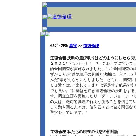
ｸｽｺﾟｰﾌﾃﾖ:
真実
>>
道徳倫理
道徳倫理‐決断の選び取りはどのようにしたら良
２００１年バルナ･リサーチ･グループに於いて
的全国調査が実施されました。この全国調査の
ずか１人が“道徳倫理の判断と決断は、主として
んだ”事が明らかになりました。さらに、調査に
０％近くは、“楽しく、または満足する結果であ
でも良い。”に基盤を置き道徳倫理の決断をする
す。調査企画を実施したリーダー、ジョージ･バ
の人は、絶対的真理の解明があることを信じて
しく動き回る人々は、信仰云々とは全く関係な
選択をしています。”
道徳倫理‐私たちの現在の状態の相対論