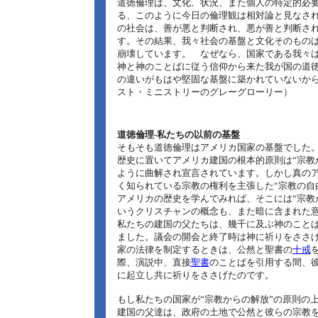
道徳倫理は、文化、状況、また個人の特定的必
る、このように今日の倫理観は相対論と見なされ
の社会は、善が悪と判断され、悪が善と判断さ
す。その結果、我々社会の基盤と文化そのもの
崩壊しています。 なぜなら、国家である我々
神と神のことばに従う信仰から来た我が国の道
の違いがもはや堅固な基盤に築かれていないから
スト・ミニストリーのグレーグローリー）
道徳倫理‐私たちの以前の基盤
そもそも道徳倫理はアメリカ国家の基盤でした
歴史に置いてアメリカ建国の根本的原則は“宗教
ように曲解され宣言されています。しかし真の
く知られている宗教の権利を主張した“宗教の自
アメリカの歴史を学んでみれば、そこには“宗教
いうクリスチャンの概念も、また暗に含まれた
私たちの建国の父たちは、幾千に及ぶ神のこと
ました。議会の開会と終了時は神に祈りをささ
家の法律を制定するときは、公然と聖書の
十戒
際、演説中、直接
聖書
のことばを引用する間、
に起立し共に祈りをささげたのです。
もし私たちの国家が“宗教からの解放”の原則の
建国の父達は、政府の土地で公然と彼らの宗教