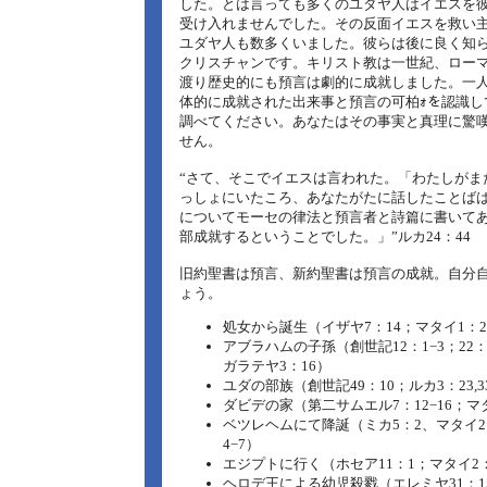
した。とは言っても多くのユダヤ人はイエスを
受け入れませんでした。その反面イエスを救い
ユダヤ人も数多くいました。彼らは後に良く知
クリスチャンです。キリスト教は一世紀、ロー
渡り歴史的にも預言は劇的に成就しました。一
体的に成就された出来事と預言の可柏ｫを認識し
調べてください。あなたはその事実と真理に驚
せん。
“さて、そこでイエスは言われた。「わたしがま
っしょにいたころ、あなたがたに話したことば
についてモーセの律法と預言者と詩篇に書いて
部成就するということでした。」”ルカ24：44
旧約聖書は預言、新約聖書は預言の成就。自分
ょう。
処女から誕生（イザヤ7：14；マタイ1：21
アブラハムの子孫（創世記12：1−3；22：
ガラテヤ3：16）
ユダの部族（創世記49：10；ルカ3：23,3
ダビデの家（第二サムエル7：12−16；マ
ベツレヘムにて降誕（ミカ5：2、マタイ2
4−7）
エジプトに行く（ホセア11：1；マタイ2：1
ヘロデ王による幼児殺戮（エレミヤ31：1