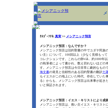
メ
ｸｽｺﾟｰﾌﾃﾖ:
真実
>>
メシアニック預言
メシアニック預言：なんですか？
メシアニック預言は旧約聖書の中でユダヤ民族
い主）について、100回以上（少なく見積もっ
コレクションです。これらの卵ｪは、約1000年
の執筆者によって書かれ、数え切れないほどの
す。メシアニック預言は今日非常に劇的なもの
海文書
の発見と信頼性のある旧約聖書の翻訳
七署
もイエスがこの地上にいた時代、存在していた
る）からも、メシアニック預言は出来事が起きた
いと保証されます。
メシアニック預言：イエス・キリストにより成
メシアニック預言は、救い主イエス・キリスト