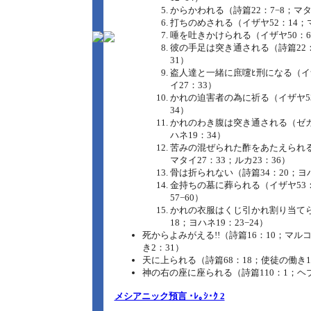
からかわれる（詩篇22：7−8；マタ
打ちのめされる（イザヤ52：14；マ
唾を吐きかけられる（イザヤ50：6
彼の手足は突き通される（詩篇22：
31）
盗人達と一緒に庶嚔ﾋ刑になる（イザ
イ27：33）
かれの迫害者の為に祈る（イザヤ53
34）
かれのわき腹は突き通される（ゼカ
ハネ19：34）
苦みの混ぜられた酢をあたえられる
マタイ27：33；ルカ23：36）
骨は折られない（詩篇34：20；ヨハネ
金持ちの墓に葬られる（イザヤ53：
57−60）
かれの衣服はくじ引かれ割り当てら
18；ヨハネ19：23−24）
死からよみがえる!!（詩篇16：10；マルコ
き2：31）
天に上られる（詩篇68：18；使徒の働き1
神の右の座に座られる（詩篇110：1；ヘ
メシアニック預言 ･ﾚ｡ｼ･ｸ 2