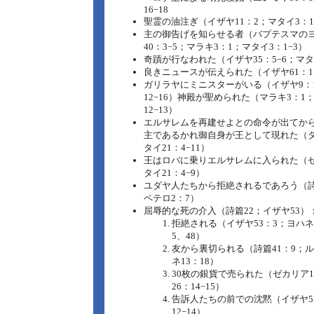
16−18
聖霊の油注ぎ（イザヤ11：2；マタイ3：16
主の御告げを知らせる者（バプテスマの
40：3−5；マラキ3：1；マタイ3：1−3）
奇蹟が行なわれた（イザヤ35：5−6；マタ
良きニュースが伝えられた（イザヤ61：1；
ガリラヤにミニスターがいる（イザヤ9：
12−16）神殿が聖められた（マラキ3：1
12−13）
エルサレムを再建せよとの命令が出てから17
主であるかれ御自身が王として現れた（ダ
タイ21：4−11）
王はロバに乗りエルサレムに入られた（ゼ
タイ21：4−9）
ユダヤ人たちから拒絶されるであろう（詩篇
ペテロ2：7）
屈辱的な死の介入（詩篇22；イザヤ53）
拒絶される（イザヤ53：3；ヨハネ1
5、48）
友から裏切られる（詩篇41：9；ルカ
ネ13：18）
30枚の銀貨で売られた（ゼカリア1
26：14−15）
告訴人たちの前での沈黙（イザヤ53
12−14）