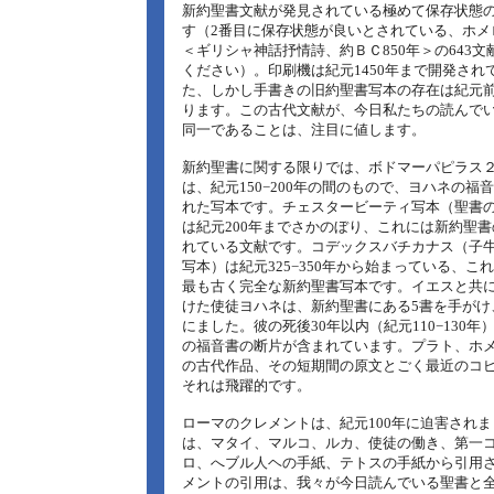
新約聖書文献が発見されている極めて保存状態
す（2番目に保存状態が良いとされている、ホメ
＜ギリシャ神話抒情詩、約ＢＣ850年＞の643
ください）。印刷機は紀元1450年まで開発され
た、しかし手書きの旧約聖書写本の存在は紀元前
ります。この古代文献が、今日私たちの読んで
同一であることは、注目に値します。
新約聖書に関する限りでは、ボドマーパピラス
は、紀元150−200年の間のもので、ヨハネの福
れた写本です。チェスタービーティ写本（聖書
は紀元200年までさかのぼり、これには新約聖
れている文献です。コデックスバチカナス（子
写本）は紀元325−350年から始まっている、こ
最も古く完全な新約聖書写本です。イエスと共
けた使徒ヨハネは、新約聖書にある5書を手がけ、
にました。彼の死後30年以内（紀元110−130
の福音書の断片が含まれています。プラト、ホ
の古代作品、その短期間の原文とごく最近のコ
それは飛躍的です。
ローマのクレメントは、紀元100年に迫害され
は、マタイ、マルコ、ルカ、使徒の働き、第一
ロ、へブル人ヘの手紙、テトスの手紙から引用
メントの引用は、我々が今日読んでいる聖書と