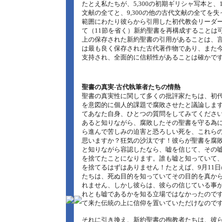
たとえ私たちが、5,300の初期ギリシャ写本と、10
文献の全てと、9,300の他の古代文献の全てを
範囲にわたり彼らから引用した初代教会リーダ
て（11節を省く）新約聖書を再構成することは可能
上の保存された新約聖書の引用があることは、
は最も良く保存された古代著作物であり、また
支持され、全面的に信頼性があることは確かで
聖書の真実‐古代執筆者たちの情熱
聖書の真実性に関して多くの批評家たちは、初
を意図的に個人的課題で腐敗させたと議論しま
てあなた自身、ひとつの質問をしてみてくださ
あると知りながら、腐敗したその聖書を守る為
ら進んで苦しみの迫害と恐ろしい死を、これら
思いますか？狂気の沙汰です！彼らが聖書を腐
と知りながら容認したなら、嘘を信じて、その
を捨てたことになります。誰も嘘と知っていて
を捨てるはずはありません！たとえば、9月11
たちは、死ぬ目的を知っていてその目的を真か
れません、しかし彼らは、彼らの信じている事
れとも嘘であるかを知る立場ではなかったので
て来た伝統の上に信仰を置いていただけなので
それに引き換え、新約聖書の殉教者たちは、彼