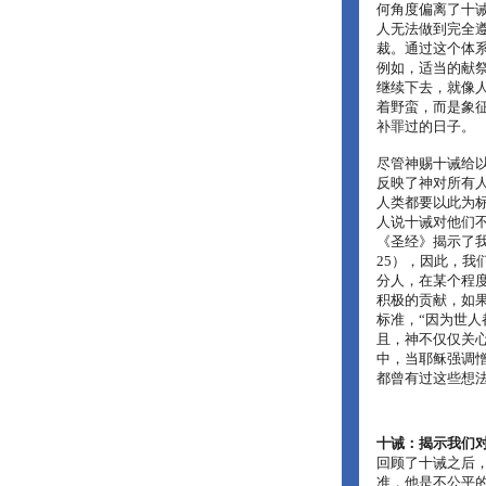
何角度偏离了十
人无法做到完全
裁。通过这个体
例如，适当的献
继续下去，就像
着野蛮，而是象
补罪过的日子。
尽管神赐十诫给
反映了神对所有
人类都要以此为
人说十诫对他们不
《圣经》揭示了
25），因此，我
分人，在某个程
积极的贡献，如
标准，“因为世人
且，神不仅仅关
中，当耶稣强调
都曾有过这些想
十诫：揭示我们
回顾了十诫之后
准，他是不公平