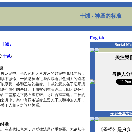
十诫
- 神圣的标准
English
>
十诫 2
Social Me
分
十诫
)
关注我们
源
出埃及记中。当以色列人从埃及的奴役中逃脱之后，
与他人分
们赐下诫命。十诫是神通过摩西赐给以色列人的道德
可以享受丰盛和圣洁的生命。十诫的意义在于它形成
律法和信仰的基础。十诫被刻在石碑上，因为以色列
摩西在盛怒之下把石碑打碎。之后石碑重建，在神的
约之舟中。其中有四条诫命主要关于人和神的关系，
要关于人和人之间的关系。
圣经是真实
的标准
法。在古代以色列，违反律法是严重犯罪。无论从任
《圣经》是真实