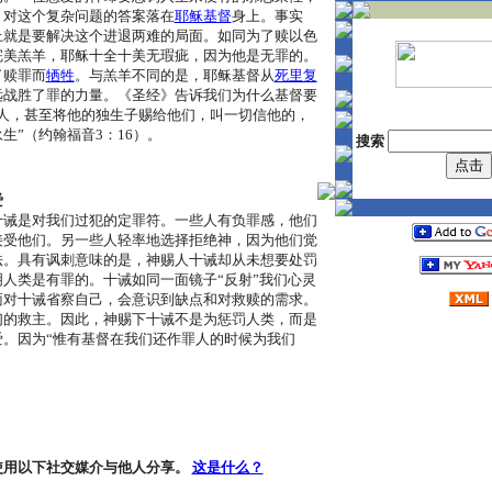
？对这个复杂问题的答案落在
耶稣基督
身上。事实
上就是要解决这个进退两难的局面。如同为了赎以色
完美羔羊，耶稣十全十美无瑕疵，因为他是无罪的。
了赎罪而
牺牲
。与羔羊不同的是，耶稣基督从
死里复
远战胜了罪的力量。《圣经》告诉我们为什么基督要
世人，甚至将他的独生子赐给他们，叫一切信他的，
生”（约翰福音3：16）。
搜索
爱
十诫是对我们过犯的定罪符。一些人有负罪感，他们
接受他们。另一些人轻率地选择拒绝神，因为他们觉
法。具有讽刺意味的是，神赐人十诫却从未想要处罚
人类是有罪的。十诫如同一面镜子“反射”我们心灵
面对十诫省察自己，会意识到缺点和对救赎的需求。
们的救主。因此，神赐下十诫不是为惩罚人类，而是
爱。因为“惟有基督在我们还作罪人的时候为我们
使用以下社交媒介与他人分享。
这是什么？