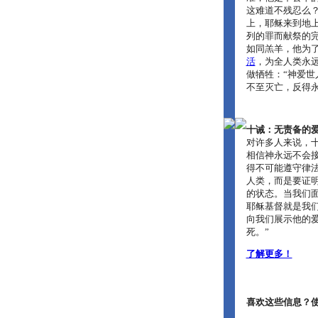
这难道不残忍么
上，耶稣来到地
列的罪而献祭的
如同羔羊，他为
活
，为全人类永
做牺牲：“神爱
不至灭亡，反得永
十诫：无责备的
对许多人来说，
相信神永远不会
得不可能遵守律
人类，而是要证明
的状态。当我们
耶稣基督就是我
向我们展示他的
死。”
了解更多！
喜欢这些信息？