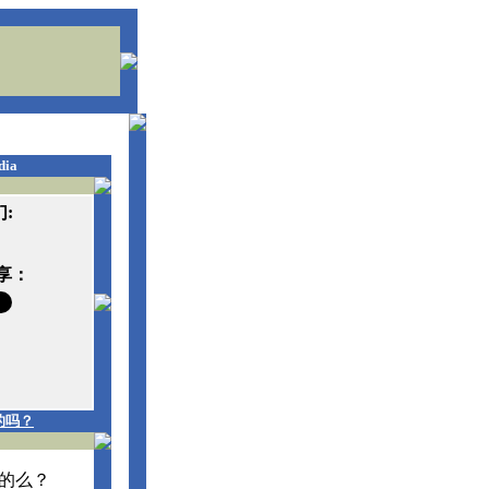
dia
:
享：
的吗？
的么？