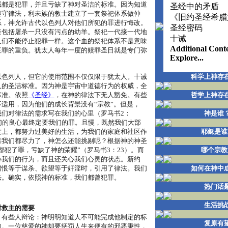
诫都是犯罪，并且亏缺了神对圣洁的标准。因为知道
圣经中的矛盾
遵守律法，利未族的教士建立了一套祭祀体系做仲
《旧约圣经希腊
系，神允许古代以色列人对他们所犯的罪进行悔改。
圣经密码
祭包括屠杀一只没有污点的幼羊。祭祀一代接一代地
十诫
人们不能停止犯罪一样。这个血的祭祀体系不是意味
Additional Cont
征罪的重负。犹太人每年一度的赎罪圣日就是专门弥
Explore...
以色列人，但它的使用范围不仅仅限于犹太人。十诫
科学上神存
人的圣洁标准。因为神是宇宙中道德行为的权威，全
标准。依照
《圣经》
，在神的律法下无人豁免。有些
哲学上神存
适用，因为他们的成长背景没有“宗教”。但是，
我们对律法的需求写在我们的心里（罗马书2：
神是谁
们的良心最终定要我们的罪。且慢，既然我们大部
度上，都努力过美好的生活，为我们的家庭和社区作
耶稣是谁
果我们都尽力了，神怎么还能挑剔呢？根据神的神圣
都犯了罪，亏缺了神的荣耀”（罗马书3：23）。而
哪个宗教
心我们的行为，而且还关心我们心灵的状态。新约
憎恨等于谋杀、欲望等于奸淫时，引用了律法。我们
如何在神中
法。确实，依照神的标准，我们都曾犯罪。
热门话
生活挑
对救主的需要
，有些人辩论：神明明知道人不可能完成他制定的标
复原有
的。一位慈爱的神却要惩罚人生来便有的邪恶秉性，