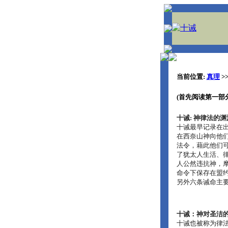
当前位置:
真理
>
(首先阅读第一部
十诫: 神律法的渊
十诫最早记录在
在西奈山神向他
法令，藉此他们
了犹太人生活、
人公然违抗神，
命令下保存在盟
另外六条诫命主
十诫：神对圣洁
十诫也被称为律