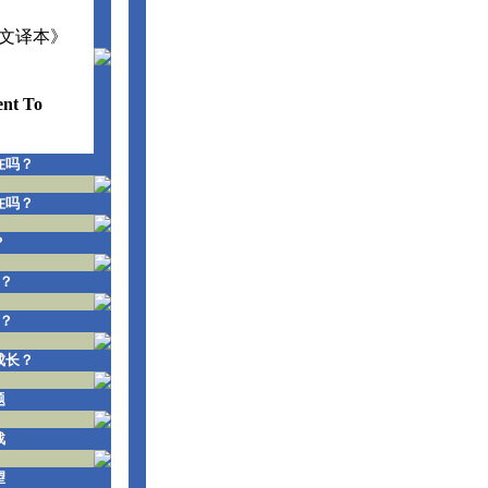
文译本》
ent To
在吗？
在吗？
？
？
？
成长？
题
战
望