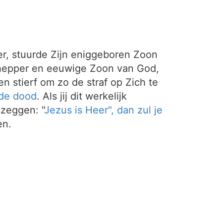
er, stuurde Zijn eniggeboren Zoon
hepper en eeuwige Zoon van God,
n stierf om zo de straf op Zich te
 de dood
. Als jij dit werkelijk
 zeggen: "
Jezus is Heer", dan zul je
en.